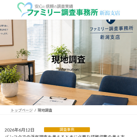
コ
ナ
ン
ビ
テ
ゲ
ン
ー
ツ
シ
へ
ョ
ス
ン
キ
に
ッ
移
現地調査
プ
動
Information
トップページ
現地調査
2026年6月12日
調査事例
バンコクでの浮気調査を考えるときに必要な証拠収集の考え方