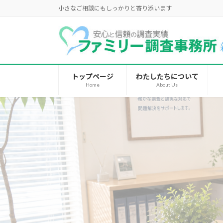
コ
ナ
小さなご相談にもしっかりと寄り添います
ン
ビ
テ
ゲ
ン
ー
ツ
シ
へ
ョ
トップページ
わたしたちについて
ス
ン
Home
About Us
キ
に
ッ
移
プ
動