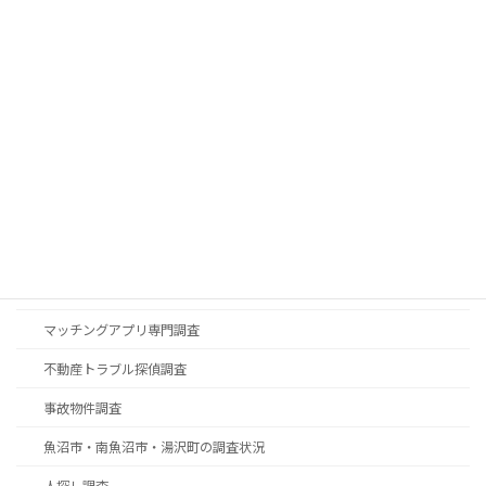
調査項目
一般調査項目
エゴサーチ代行調査
ストーカー専門対策室
つきまとい専門対策室
デジタル遺品調査
ナイトワーク（ 水商売）潜入調査
ハッキング調査
マッチングアプリ専門調査
不動産トラブル探偵調査
事故物件調査
魚沼市・南魚沼市・湯沢町の調査状況