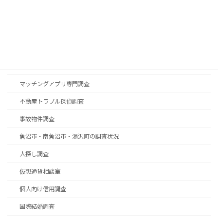
つきまとい専門対策室
デジタル遺品調査
ナイトワーク（ 水商売）潜入調査
ハッキング調査
マッチングアプリ専門調査
不動産トラブル探偵調査
事故物件調査
魚沼市・南魚沼市・湯沢町の調査状況
人探し調査
仮想通貨相談室
個人向け信用調査
国際結婚調査