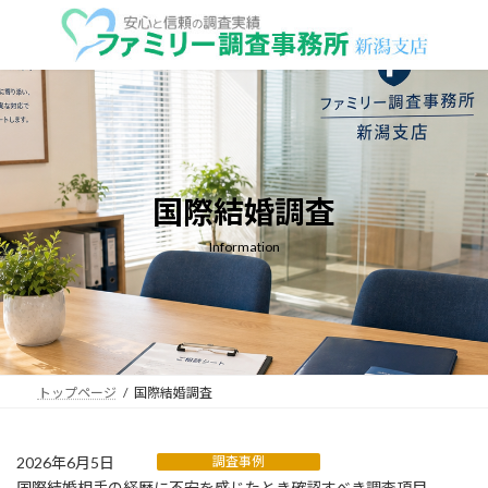
コ
ナ
ン
ビ
テ
ゲ
ン
ー
ツ
シ
へ
ョ
ス
ン
キ
に
ッ
移
国際結婚調査
プ
動
Information
トップページ
国際結婚調査
2026年6月5日
調査事例
国際結婚相手の経歴に不安を感じたとき確認すべき調査項目