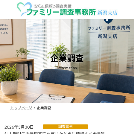
コ
ナ
ン
ビ
テ
ゲ
ン
ー
ツ
シ
へ
ョ
ス
ン
キ
に
ッ
移
企業調査
プ
動
Information
トップページ
企業調査
2026年3月30日
調査事例
法人取引先の信用不安を感じたときに確認すべき情報