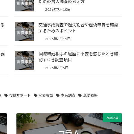
ための潜入調査の考え方
2026年7月10日
れる
交通事故調査で過失割合や虚偽申告を確認
するためのポイント
2026年6月19日
必要
国際結婚相手の経歴に不安を感じたとき確
認すべき調査項目
2026年6月5日
偵
復縁サポート
恋愛相談
本音調査
恋愛戦略
次の記事