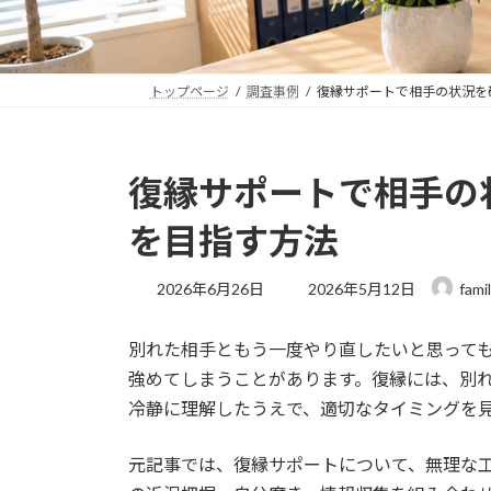
トップページ
調査事例
復縁サポートで相手の状況を
復縁サポートで相手の
を目指す方法
最
2026年6月26日
2026年5月12日
fami
終
更
別れた相手ともう一度やり直したいと思って
新
日
強めてしまうことがあります。復縁には、別
時
冷静に理解したうえで、適切なタイミングを
:
元記事では、復縁サポートについて、無理な