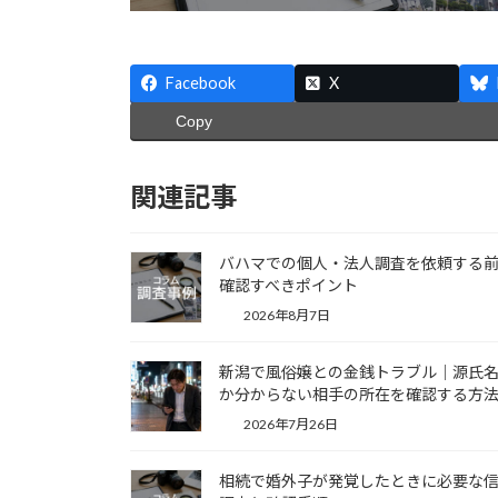
Facebook
X
Copy
関連記事
バハマでの個人・法人調査を依頼する
確認すべきポイント
2026年8月7日
新潟で風俗嬢との金銭トラブル｜源氏
か分からない相手の所在を確認する方
2026年7月26日
相続で婚外子が発覚したときに必要な