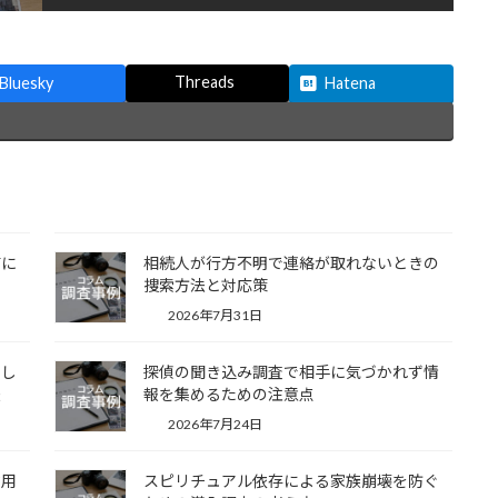
Threads
Bluesky
Hatena
前に
相続人が行方不明で連絡が取れないときの
捜索方法と対応策
2026年7月31日
名し
探偵の聞き込み調査で相手に気づかれず情
法
報を集めるための注意点
2026年7月24日
信用
スピリチュアル依存による家族崩壊を防ぐ