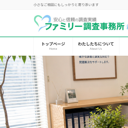
コ
ナ
小さなご相談にもしっかりと寄り添います
ン
ビ
テ
ゲ
ン
ー
ツ
シ
へ
ョ
トップページ
わたしたちについて
ス
ン
Home
About Us
キ
に
ッ
移
プ
動