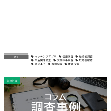
法人取引先の信用不安を感じたときに確認すべき情報
2026年3月30日
家出した家族を探すとき初動で整理すべき情報
2026年3月25日
調査事例
カテゴリー
マッチングアプリ
信用調査
結婚前調査
タグ
生活実態調査
交際相手調査
既婚者確認
調査事例
婚活調査
新宿探偵
前の記事